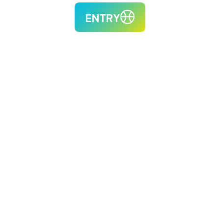
ENTRY
これからの三河港を一緒に
盛り上げていきましょう
。
輸入車の
取扱い実績が
33年連続、
日本一の三河港。
港で働くということは、
国際物流を
支えているといっても